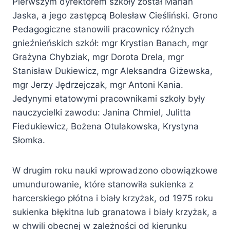
Pierwszym dyrektorem szkoły został Marian
Jaska, a jego zastępcą Bolesław Cieśliński. Grono
Pedagogiczne stanowili pracownicy różnych
gnieźnieńskich szkół: mgr Krystian Banach, mgr
Grażyna Chybziak, mgr Dorota Drela, mgr
Stanisław Dukiewicz, mgr Aleksandra Giżewska,
mgr Jerzy Jędrzejczak, mgr Antoni Kania.
Jedynymi etatowymi pracownikami szkoły były
nauczycielki zawodu: Janina Chmiel, Julitta
Fiedukiewicz, Bożena Otulakowska, Krystyna
Słomka.
W drugim roku nauki wprowadzono obowiązkowe
umundurowanie, które stanowiła sukienka z
harcerskiego płótna i biały krzyżak, od 1975 roku
sukienka błękitna lub granatowa i biały krzyżak, a
w chwili obecnej w zależności od kierunku